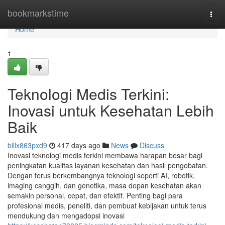
Home
bookmarkstime
Togg
navi
Home
1
Teknologi Medis Terkini:
Inovasi untuk Kesehatan Lebih
Baik
billx863pxd9
417 days ago
News
Discuss
Inovasi teknologi medis terkini membawa harapan besar bagi
peningkatan kualitas layanan kesehatan dan hasil pengobatan.
Dengan terus berkembangnya teknologi seperti AI, robotik,
imaging canggih, dan genetika, masa depan kesehatan akan
semakin personal, cepat, dan efektif. Penting bagi para
profesional medis, peneliti, dan pembuat kebijakan untuk terus
mendukung dan mengadopsi inovasi