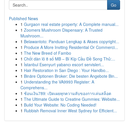
Go
Published News
1
Gurgaon real estate property: A Complete manual...
1
Zoomers Mushroom Dispensary: A Trusted
Mushroom...
1
Belawantoto: Panduan Lengkap & Akses copyright...
1
Produce A More Inviting Residential Or Commerci...
1
The New Breed of Fambo
1
Chốt dàn lô 8 số MB – Bí Kíp Cầu Đề Song Thủ:...
1
İstanbul Esenyurt yabancı escort servisleri...
1
Hair Restoration in San Diego : Your Handbo...
1
Binäre Optionen Broker: Die besten Angebote Bin...
1
Understanding the VA9993 Register: A
Comprehens...
1
ช้อนเงิน789: เปิดเผยทุกความลับของการเล่นสล็อต
1
The Ultimate Guide to Creatine Gummies: Website...
1
Build Your Website: No Coding Needed!
1
Rubbish Removal Inner West Sydney for Efficient...