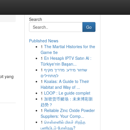
Search
Go
Published News
1
The Martial Histories for the
Game 5e
1
En Hesaplı IPTV Satın Al :
Türkiye'nin Başarı...
1
שחזור מידע: מדריך מקיף
למתחילים
pit yang
1
Koalas: A Guide to Their
Habitat and Way of ...
1
LOOP : Le guide complet
1
加密货币赌场：未来博彩新
趋势？
1
Reliable Zinc Oxide Powder
Suppliers: Your Comp...
1
சென்னைில் மிகச் சிறந்த
பணியிடம் போன்றது?