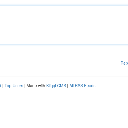
Rep
d
|
Top Users
| Made with
Kliqqi CMS
|
All RSS Feeds