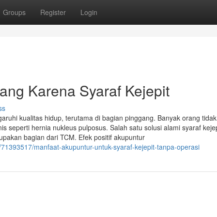
Groups
Register
Login
gang Karena Syaraf Kejepit
ss
garuhi kualitas hidup, terutama di bagian pinggang. Banyak orang tidak
s seperti hernia nukleus pulposus. Salah satu solusi alami syaraf keje
rupakan bagian dari TCM. Efek positif akupuntur
/71393517/manfaat-akupuntur-untuk-syaraf-kejepit-tanpa-operasi