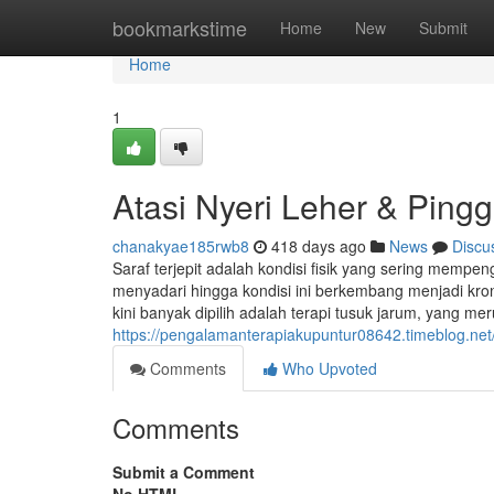
Home
bookmarkstime
Home
New
Submit
Home
1
Atasi Nyeri Leher & Ping
chanakyae185rwb8
418 days ago
News
Discu
Saraf terjepit adalah kondisi fisik yang sering mempen
menyadari hingga kondisi ini berkembang menjadi kroni
kini banyak dipilih adalah terapi tusuk jarum, yang me
https://pengalamanterapiakupuntur08642.timeblog.net
Comments
Who Upvoted
Comments
Submit a Comment