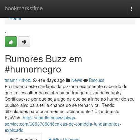
Home
bookmarkstime
Togg
navi
Home
1
Rumores Buzz em
#humornegro
tinam172kot5
418 days ago
News
Discuss
Eu olhando este cardápio da pizzaria exatamente sabendo de
que irei escolher do calabresa ou frango utilizando catupiry.
Certifique-se por que seja algo de que se alinhe ao humor do seu
público-alvo para ter a chance do se tornar viral! Tendo
dificuldades para criar memes rapidamente? Usando este
PicWish,
https://charliemqswz.blogs-
service.com/66537858/técnicas-de-comédia-fundamentos-
explicado
Comments
Who Upvoted