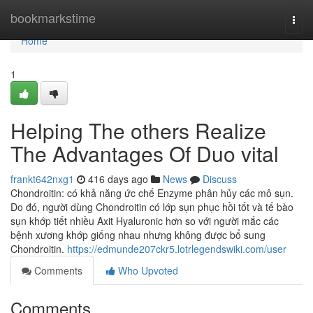
Home
bookmarkstime
Togg
navi
Home
1
Helping The others Realize
The Advantages Of Duo vital
frankt642nxg1
416 days ago
News
Discuss
Chondroitin: có khả năng ức chế Enzyme phân hủy các mô sụn.
Do đó, người dùng Chondroitin có lớp sụn phục hồi tốt và tế bào
sụn khớp tiết nhiều Axit Hyaluronic hơn so với người mắc các
bệnh xương khớp giống nhau nhưng không được bổ sung
Chondroitin.
https://edmunde207ckr5.lotrlegendswiki.com/user
Comments
Who Upvoted
Comments