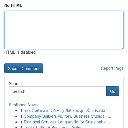
No HTML
HTML is disabled
Report Page
Search
Go
Published News
1
วางเดิมพันมวย ONE สุดปัง! รวมทุก เรื่องบันเทิง
1
Company Builders vs. New Business Studios : ...
1
Electrical Services Longueville for Sustainable...
1
Turtle Turtle: A Beginner's Guide