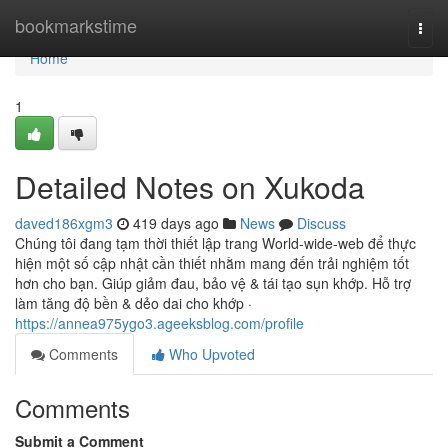
Home
bookmarkstime
Togg
navi
Home
1
Detailed Notes on Xukoda
daved186xgm3
419 days ago
News
Discuss
Chúng tôi đang tạm thời thiết lập trang World-wide-web để thực
hiện một số cập nhật cần thiết nhằm mang đến trải nghiệm tốt
hơn cho bạn. Giúp giảm đau, bảo vệ & tái tạo sụn khớp. Hỗ trợ
làm tăng độ bền & dẻo dai cho khớp ·
https://annea975ygo3.ageeksblog.com/profile
Comments
Who Upvoted
Comments
Submit a Comment