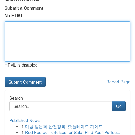
Submit a Comment
No HTML
HTML is disabled
Report Page
Search
Go
Published News
1
다낭 밤문화 완전정복: 핫플레이드 가이드
1
Red Footed Tortoises for Sale: Find Your Perfec...