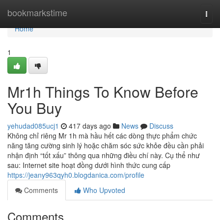
Home
bookmarkstime
Togg
navi
Home
1
Mr1h Things To Know Before
You Buy
yehudad085ucj1
417 days ago
News
Discuss
Không chỉ riêng Mr 1h mà hầu hết các dòng thực phẩm chức
năng tăng cường sinh lý hoặc chăm sóc sức khỏe đều cần phải
nhận định “tốt xấu” thông qua những điều chí này. Cụ thể như
sau: Internet site hoạt đồng dưới hình thức cung cấp
https://jeany963qyh0.blogdanica.com/profile
Comments
Who Upvoted
Comments