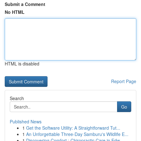
Submit a Comment
No HTML
HTML is disabled
Report Page
Search
Go
Published News
1
Get the Software Utility: A Straightforward Tut...
1
An Unforgettable Three-Day Samburu's Wildlife E...
1
Discovering Comfort : Chiropractic Care in Edw...