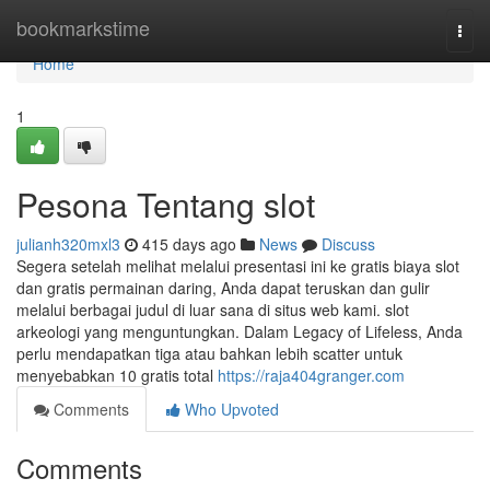
Home
bookmarkstime
Togg
navi
Home
1
Pesona Tentang slot
julianh320mxl3
415 days ago
News
Discuss
Segera setelah melihat melalui presentasi ini ke gratis biaya slot
dan gratis permainan daring, Anda dapat teruskan dan gulir
melalui berbagai judul di luar sana di situs web kami. slot
arkeologi yang menguntungkan. Dalam Legacy of Lifeless, Anda
perlu mendapatkan tiga atau bahkan lebih scatter untuk
menyebabkan 10 gratis total
https://raja404granger.com
Comments
Who Upvoted
Comments