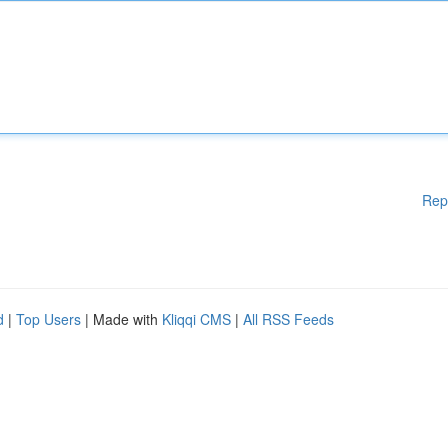
Rep
d
|
Top Users
| Made with
Kliqqi CMS
|
All RSS Feeds