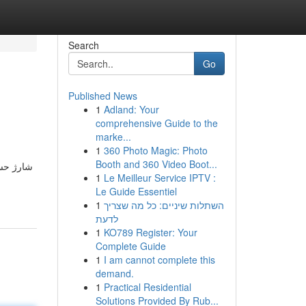
Search
Go
Published News
1
Adland: Your
comprehensive Guide to the
marke...
1
360 Photo Magic: Photo
Booth and 360 Video Boot...
شارژ حسا
1
Le Meilleur Service IPTV :
Le Guide Essentiel
1
השתלות שיניים: כל מה שצריך
לדעת
1
KO789 Register: Your
Complete Guide
1
I am cannot complete this
demand.
1
Practical Residential
Solutions Provided By Rub...