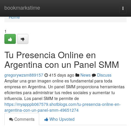
Home
bookmarkstime
Togg
navi
Home
1
Tu Presencia Online en
Argentina con un Panel SMM
gregorywzsm889157
415 days ago
News
Discuss
Ampliar una gran imagen online es fundamental para toda
empresa en Argentina. Un panel SMM proporciona herramientas
eficientes para administrar tus redes sociales y aumentar tu
influencia. Los panel SMM te permite de
https://myapppb067579.shotblogs.com/tu-presencia-online-en-
argentina-con-un-panel-smm-49651274
Comments
Who Upvoted