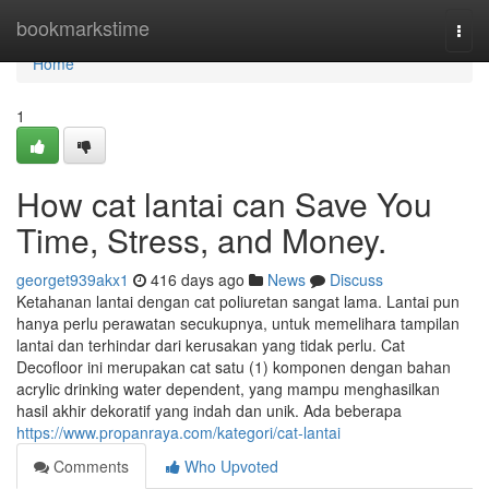
Home
bookmarkstime
Togg
navi
Home
1
How cat lantai can Save You
Time, Stress, and Money.
georget939akx1
416 days ago
News
Discuss
Ketahanan lantai dengan cat poliuretan sangat lama. Lantai pun
hanya perlu perawatan secukupnya, untuk memelihara tampilan
lantai dan terhindar dari kerusakan yang tidak perlu. Cat
Decofloor ini merupakan cat satu (1) komponen dengan bahan
acrylic drinking water dependent, yang mampu menghasilkan
hasil akhir dekoratif yang indah dan unik. Ada beberapa
https://www.propanraya.com/kategori/cat-lantai
Comments
Who Upvoted