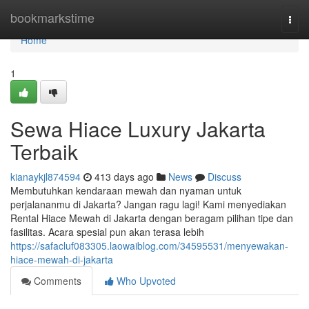
Home
bookmarkstime
Togg
navi
Home
1
Sewa Hiace Luxury Jakarta
Terbaik
kianaykjl874594
413 days ago
News
Discuss
Membutuhkan kendaraan mewah dan nyaman untuk
perjalananmu di Jakarta? Jangan ragu lagi! Kami menyediakan
Rental Hiace Mewah di Jakarta dengan beragam pilihan tipe dan
fasilitas. Acara spesial pun akan terasa lebih
https://safacluf083305.laowaiblog.com/34595531/menyewakan-
hiace-mewah-di-jakarta
Comments
Who Upvoted