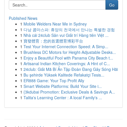
Go
Published News
1
Mobile Welders Near Me in Sydney
1
다낭 콤마스파: 휴양의 천국에서 만나는 특별한 경험
1
Nhà cái 24club Sân vui Giải trí Hàng tiên Việt ...
1
寶發體育：您的首選體育博彩平台
1
Test Your Internet Connection Speed: A Simp...
1
Brushless DC Motors for Height-Adjustable Desks...
1
Enjoy a Beautiful Pool with Panama City Beach t...
1
Artisanal Indian Kitchen Coverings: A Hint of C...
1
24club: Giải Mã Bí Ẩn Tập Đoàn Đang Gây Sóng Hãi
1
Bu şehirde Yüksek Kalitede Refakatçi Tesis...
1
ER888 Game: Your Top Profit Ally
1
Smart Website Platforms: Build Your Site i...
1
{3kdubai Promotion: Exclusive Deals & Savings A...
1
Talita's Learning Center : A local Family's ...