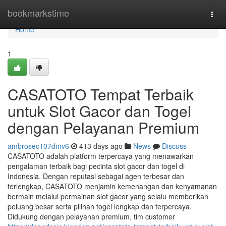
Home
bookmarkstime
Togg
navi
Home
1
CASATOTO Tempat Terbaik
untuk Slot Gacor dan Togel
dengan Pelayanan Premium
ambrosec107dmv6
413 days ago
News
Discuss
CASATOTO adalah platform terpercaya yang menawarkan
pengalaman terbaik bagi pecinta slot gacor dan togel di
Indonesia. Dengan reputasi sebagai agen terbesar dan
terlengkap, CASATOTO menjamin kemenangan dan kenyamanan
bermain melalui permainan slot gacor yang selalu memberikan
peluang besar serta pilihan togel lengkap dan terpercaya.
Didukung dengan pelayanan premium, tim customer