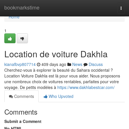
Home
bookmarkstime
Togg
navi
Home
1
Location de voiture Dakhla
kianafbvp807714
409 days ago
News
Discuss
Cherchez-vous à explorer la beauté du Sahara occidental ?
Location Voiture Dakhla est là pour vous aider. Nous proposons
une nombreux choix de voitures rentables, parfaites pour votre
voyage. De petits modèles à
https://www.dakhlabestcar.com/
Comments
Who Upvoted
Comments
Submit a Comment
No HTML