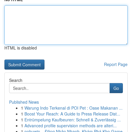
HTML is disabled
Report Page
Search
Go
Published News
1
Warung Indo Terkenal di POI Pet : Oase Makanan ...
1
Boost Your Reach: A Guide to Press Release Dist...
1
Entrümpelung Kaufbeuren: Schnell & Zuverlässig ...
1
Advanced profile supervision methods are alteri...
1
nohuwin – Đăng Nhập Nhanh, Khám Phá Kho Game