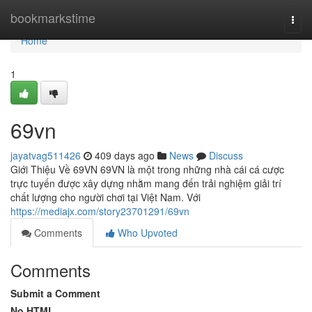
Home
bookmarkstime
Togg
navi
Home
1
69vn
jayatvag511426
409 days ago
News
Discuss
Giới Thiệu Về 69VN 69VN là một trong những nhà cái cá cược
trực tuyến được xây dựng nhằm mang đến trải nghiệm giải trí
chất lượng cho người chơi tại Việt Nam. Với
https://mediajx.com/story23701291/69vn
Comments
Who Upvoted
Comments
Submit a Comment
No HTML