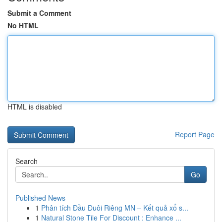
Submit a Comment
No HTML
HTML is disabled
Report Page
Search
Go
Published News
1
Phân tích Đầu Đuôi Riêng MN – Kết quả xổ s...
1
Natural Stone Tile For Discount : Enhance ...