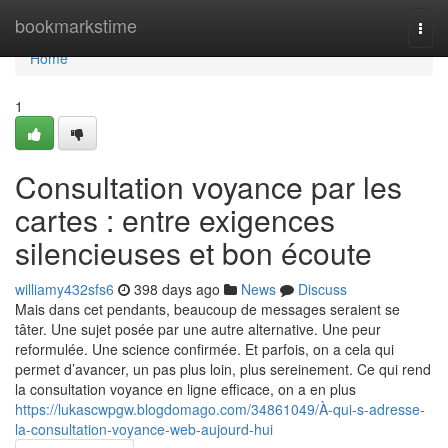
Home
bookmarkstime
Togg
navi
Home
1
Consultation voyance par les
cartes : entre exigences
silencieuses et bon écoute
williamy432sfs6
398 days ago
News
Discuss
Mais dans cet pendants, beaucoup de messages seraient se
tâter. Une sujet posée par une autre alternative. Une peur
reformulée. Une science confirmée. Et parfois, on a cela qui
permet d’avancer, un pas plus loin, plus sereinement. Ce qui rend
la consultation voyance en ligne efficace, on a en plus
https://lukascwpgw.blogdomago.com/34861049/À-qui-s-adresse-
la-consultation-voyance-web-aujourd-hui