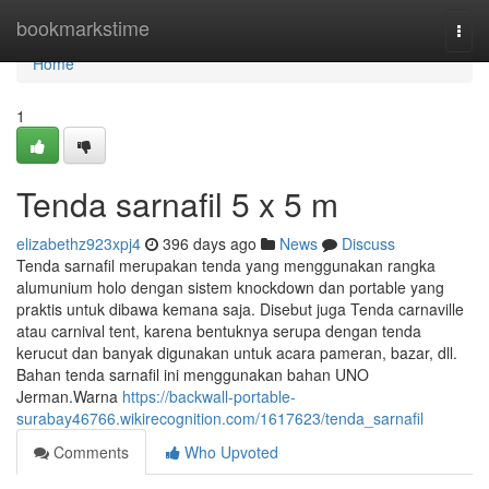
Home
bookmarkstime
Togg
navi
Home
1
Tenda sarnafil 5 x 5 m
elizabethz923xpj4
396 days ago
News
Discuss
Tenda sarnafil merupakan tenda yang menggunakan rangka
alumunium holo dengan sistem knockdown dan portable yang
praktis untuk dibawa kemana saja. Disebut juga Tenda carnaville
atau carnival tent, karena bentuknya serupa dengan tenda
kerucut dan banyak digunakan untuk acara pameran, bazar, dll.
Bahan tenda sarnafil ini menggunakan bahan UNO
Jerman.Warna
https://backwall-portable-
surabay46766.wikirecognition.com/1617623/tenda_sarnafil
Comments
Who Upvoted