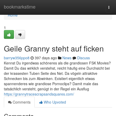
Home
bookmarkstime
Togg
navi
Home
1
Geile Granny steht auf ficken
barryw356ppo8
397 days ago
News
Discuss
Kennst Du irgendwas schöneres als die grandiosen FSK Movies?
Damit Du das wirklich verstehst, reicht häufig eine Durchsicht bei
der krassesten Tuben Seite des Net. Da vögeln attraktive
Schnecken bis zum Abwinken. Existiert eigentlich etwas
spannenderes wie grandiose Pornoclips? Damit male das
tatsächlich versteht, genügt in der Regel ein Ausflug
https://grannytracescrapsandsquares.com/
Comments
Who Upvoted
Comments