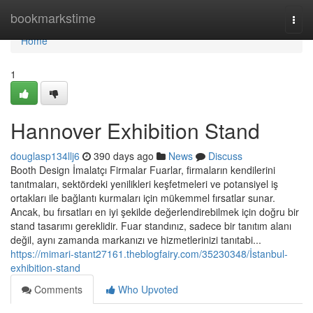
Home
bookmarkstime
Togg
navi
Home
1
Hannover Exhibition Stand
douglasp134llj6
390 days ago
News
Discuss
Booth Design İmalatçı Firmalar Fuarlar, firmaların kendilerini
tanıtmaları, sektördeki yenilikleri keşfetmeleri ve potansiyel iş
ortakları ile bağlantı kurmaları için mükemmel fırsatlar sunar.
Ancak, bu fırsatları en iyi şekilde değerlendirebilmek için doğru bir
stand tasarımı gereklidir. Fuar standınız, sadece bir tanıtım alanı
değil, aynı zamanda markanızı ve hizmetlerinizi tanıtabi...
https://mimari-stant27161.theblogfairy.com/35230348/İstanbul-
exhibition-stand
Comments
Who Upvoted