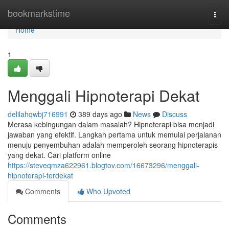
Home
bookmarkstime
Togg
navi
Home
1
Menggali Hipnoterapi Dekat
delilahqwbj716991
389 days ago
News
Discuss
Merasa kebingungan dalam masalah? Hipnoterapi bisa menjadi
jawaban yang efektif. Langkah pertama untuk memulai perjalanan
menuju penyembuhan adalah memperoleh seorang hipnoterapis
yang dekat. Cari platform online
https://steveqmza622961.blogtov.com/16673296/menggali-
hipnoterapi-terdekat
Comments
Who Upvoted
Comments