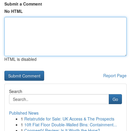
Submit a Comment
No HTML
HTML is disabled
Report Page
Search
Go
Published News
1
Retatrutide for Sale: UK Access & The Prospects
1
10ft Flat Floor Double-Walled Bins: Containment...
1
CoomeetV Review: Is It Worth the Hype?