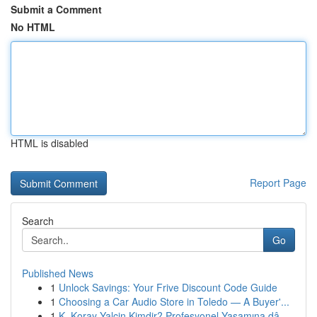
Submit a Comment
No HTML
HTML is disabled
Report Page
Search
Go
Published News
1
Unlock Savings: Your Frive Discount Code Guide
1
Choosing a Car Audio Store in Toledo — A Buyer'...
1
K. Koray Yalçin Kimdir? Profesyonel Yaşamına dâ...