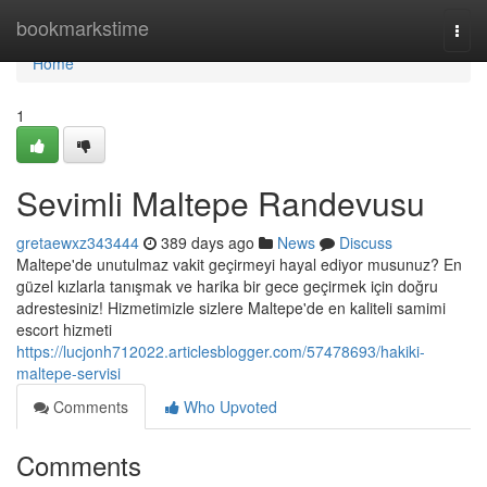
Home
bookmarkstime
Togg
navi
Home
1
Sevimli Maltepe Randevusu
gretaewxz343444
389 days ago
News
Discuss
Maltepe'de unutulmaz vakit geçirmeyi hayal ediyor musunuz? En
güzel kızlarla tanışmak ve harika bir gece geçirmek için doğru
adrestesiniz! Hizmetimizle sizlere Maltepe'de en kaliteli samimi
escort hizmeti
https://lucjonh712022.articlesblogger.com/57478693/hakiki-
maltepe-servisi
Comments
Who Upvoted
Comments