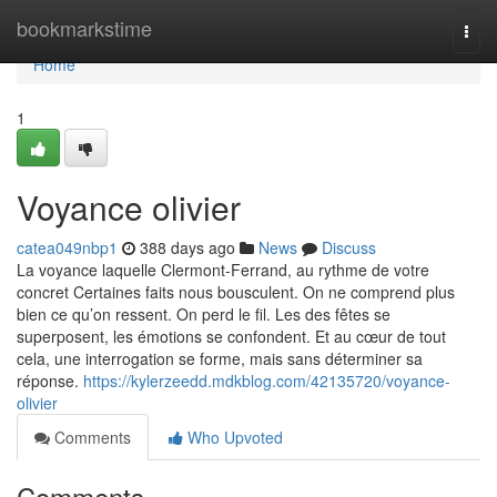
Home
bookmarkstime
Togg
navi
Home
1
Voyance olivier
catea049nbp1
388 days ago
News
Discuss
La voyance laquelle Clermont-Ferrand, au rythme de votre
concret Certaines faits nous bousculent. On ne comprend plus
bien ce qu’on ressent. On perd le fil. Les des fêtes se
superposent, les émotions se confondent. Et au cœur de tout
cela, une interrogation se forme, mais sans déterminer sa
réponse.
https://kylerzeedd.mdkblog.com/42135720/voyance-
olivier
Comments
Who Upvoted
Comments