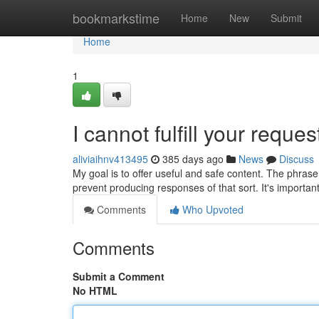
Home
bookmarkstime
Home
New
Submit
Home
1
I cannot fulfill your reques
aliviaihnv413495
385 days ago
News
Discuss
My goal is to offer useful and safe content. The phrase
prevent producing responses of that sort. It's importa
Comments
Who Upvoted
Comments
Submit a Comment
No HTML