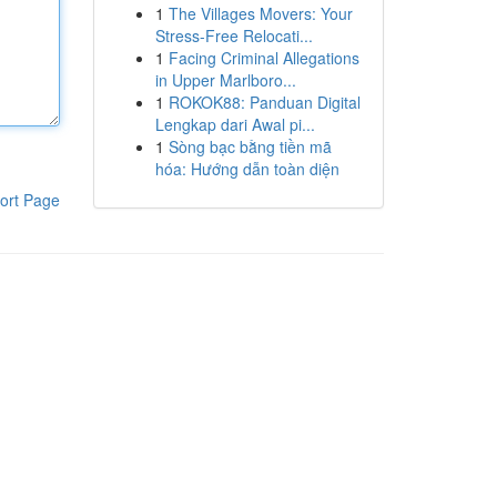
1
The Villages Movers: Your
Stress-Free Relocati...
1
Facing Criminal Allegations
in Upper Marlboro...
1
ROKOK88: Panduan Digital
Lengkap dari Awal pi...
1
Sòng bạc bằng tiền mã
hóa: Hướng dẫn toàn diện
ort Page