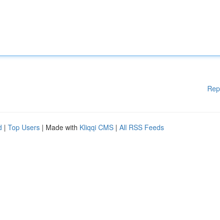
Rep
d
|
Top Users
| Made with
Kliqqi CMS
|
All RSS Feeds