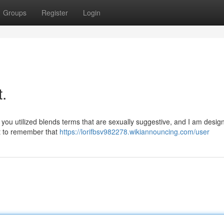
Groups
Register
Login
t.
 you utilized blends terms that are sexually suggestive, and I am desig
nt to remember that
https://lorifbsv982278.wikiannouncing.com/user