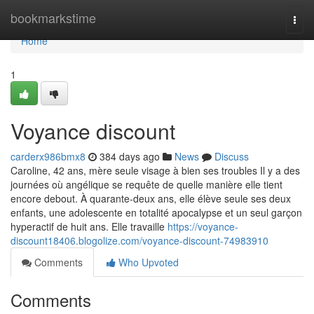
Home
bookmarkstime
Togg
navi
Home
1
Voyance discount
carderx986bmx8
384 days ago
News
Discuss
Caroline, 42 ans, mère seule visage à bien ses troubles Il y a des
journées où angélique se requête de quelle manière elle tient
encore debout. À quarante-deux ans, elle élève seule ses deux
enfants, une adolescente en totalité apocalypse et un seul garçon
hyperactif de huit ans. Elle travaille
https://voyance-
discount18406.blogolize.com/voyance-discount-74983910
Comments
Who Upvoted
Comments