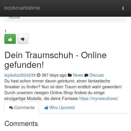
Home
bookmarkstime
Togg
navi
Home
1
Dein Traumschuh - Online
gefunden!
laylaxbzd504239
387 days ago
News
Discuss
Du hast schon immer davon geträumt, einen fantastische
Sneaker zu finden? Nun ist dein Traum endlich wahr geworden!
Durch unserem riesigen Online-Shop findest du einige
einzigartige Modelle, die deine Fantasie
https://mynew.shoes/
Comments
Who Upvoted
Comments