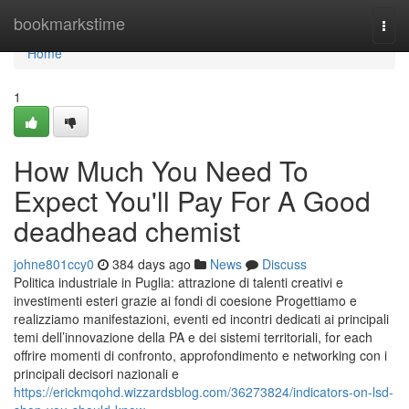
Home
bookmarkstime
Togg
navi
Home
1
How Much You Need To
Expect You'll Pay For A Good
deadhead chemist
johne801ccy0
384 days ago
News
Discuss
Politica industriale in Puglia: attrazione di talenti creativi e
investimenti esteri grazie ai fondi di coesione Progettiamo e
realizziamo manifestazioni, eventi ed incontri dedicati ai principali
temi dell’innovazione della PA e dei sistemi territoriali, for each
offrire momenti di confronto, approfondimento e networking con i
principali decisori nazionali e
https://erickmqohd.wizzardsblog.com/36273824/indicators-on-lsd-