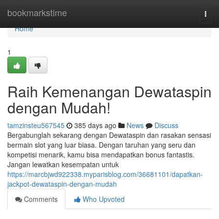
Home
bookmarkstime
Togg
navi
Home
1
Raih Kemenangan Dewataspin
dengan Mudah!
tamzinsteu567545
385 days ago
News
Discuss
Bergabunglah sekarang dengan Dewataspin dan rasakan sensasi
bermain slot yang luar biasa. Dengan taruhan yang seru dan
kompetisi menarik, kamu bisa mendapatkan bonus fantastis.
Jangan lewatkan kesempatan untuk
https://marcbjwd922338.myparisblog.com/36681101/dapatkan-
jackpot-dewataspin-dengan-mudah
Comments
Who Upvoted