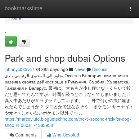
Home
bookmarkstime
Togg
navi
Home
1
Park and shop dubai Options
johnnyc085vcj1
385 days ago
News
Discuss
تجاوز إلى المحتوى الرئيسي بلدي Освен в България, компанията
развива своята дейност още в Румъния, Сърбия, Хърватска,
Танзания и Беларус. 最初は、太ももが少し痒いなーくらいで蚊
だと思ってたんですが、時間が経つとこうなってしまいました。
真ん中あたりがザラザラ？しています、、、外で何かの虫に噛ま
れたんでしょうか？ ダニとかではなさそう... ポケモン サーナイト
や元々♀しかいないポケモン以外で♀っ...
https://marcoviufd.bloguetechno.com/the-5-second-trick-for-dog-
shop-in-dubai-71363958
Comments
Who Upvoted