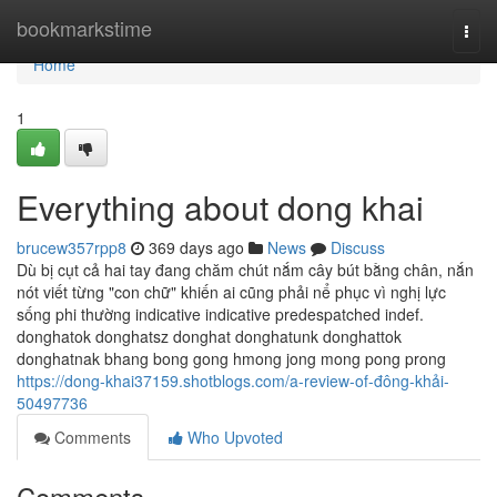
Home
bookmarkstime
Togg
navi
Home
1
Everything about dong khai
brucew357rpp8
369 days ago
News
Discuss
Dù bị cụt cả hai tay đang chăm chút nắm cây bút bằng chân, nắn
nót viết từng "con chữ" khiến ai cũng phải nể phục vì nghị lực
sống phi thường indica­tive indica­tive pre­despatched indef.
donghatok donghatsz donghat donghatunk donghattok
donghatnak bhang bong gong hmong jong mong pong prong
https://dong-khai37159.shotblogs.com/a-review-of-đông-khải-
50497736
Comments
Who Upvoted
Comments