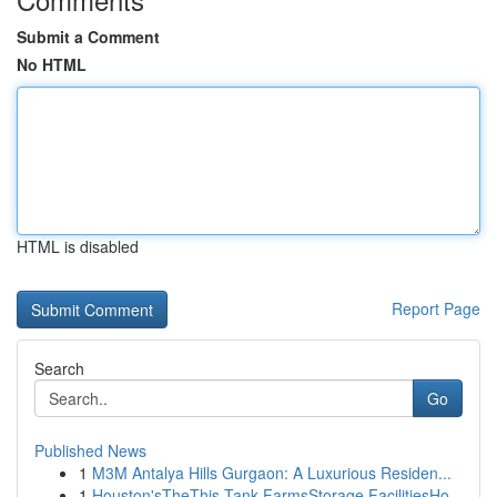
Submit a Comment
No HTML
HTML is disabled
Report Page
Search
Go
Published News
1
M3M Antalya Hills Gurgaon: A Luxurious Residen...
1
Houston'sTheThis Tank FarmsStorage FacilitiesHo...