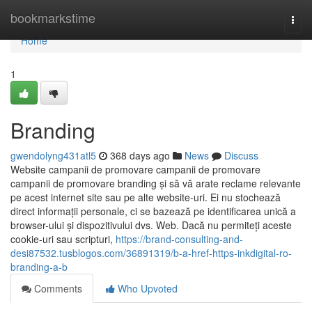
Home
bookmarkstime
Togg
navi
Home
1
Branding
gwendolyng431atl5
368 days ago
News
Discuss
Website campanii de promovare campanii de promovare
campanii de promovare branding și să vă arate reclame relevante
pe acest internet site sau pe alte website-uri. Ei nu stochează
direct informații personale, ci se bazează pe identificarea unică a
browser-ului și dispozitivului dvs. Web. Dacă nu permiteți aceste
cookie-uri sau scripturi,
https://brand-consulting-and-
desi87532.tusblogos.com/36891319/b-a-href-https-inkdigital-ro-
branding-a-b
Comments
Who Upvoted