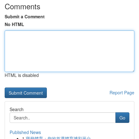
Comments
Submit a Comment
No HTML
HTML is disabled
Report Page
Search
Go
Published News
1
寶發體育：您的首選體育博彩平台