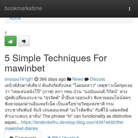
Home
bookmarkstime
Togg
navi
Home
1
5 Simple Techniques For
mawinbet
snoopu741gjl1
366 days ago
News
Discuss
เดบิวต์สัปดาห์เดียว! ต้นสังกัดสั่งปลด "ไอดอลสาว" เหตุชาวเน็ตขุดเจอ
ว่า "เคยเล่นหนังโป๊" (ภาพ) สภา กทม.ป่วน “นฤนันมนต์-วิรัตน์” ทวง
ญัตติเปลี่ยนประธาน "สุรจิตต์" ย้ำยื่นลาออกแล้ว ฟังหวยออนไลน์สดๆ
ฟังหวยออกผ่านอินเทอร์เน็ต เป็นเครือข่ายวิทยุแห่งชาติ กรม
ประชาสัมพันธ์ จันจิ เล่นคอนเทนต์ "อะไรติดฟัน" กับพี่โอ้ แต่ผลลัพธ์
ทำเอาแฟนๆ ฮาลั่น! The phrase “hi” can functionality as distinctive
aspec...
https://landenkethu.develop-blog.com/43974692/the-
mawinbet-diaries
Comments
Who Upvoted