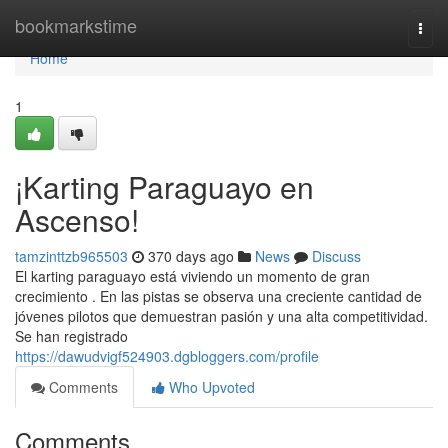
Home
bookmarkstime
Togg
navi
Home
1
¡Karting Paraguayo en
Ascenso!
tamzinttzb965503
370 days ago
News
Discuss
El karting paraguayo está viviendo un momento de gran
crecimiento . En las pistas se observa una creciente cantidad de
jóvenes pilotos que demuestran pasión y una alta competitividad.
Se han registrado
https://dawudvigf524903.dgbloggers.com/profile
Comments
Who Upvoted
Comments