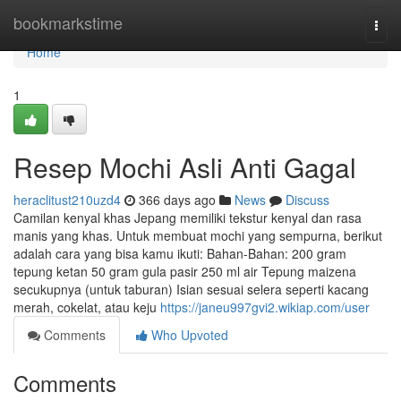
Home
bookmarkstime
Togg
navi
Home
1
Resep Mochi Asli Anti Gagal
heraclitust210uzd4
366 days ago
News
Discuss
Camilan kenyal khas Jepang memiliki tekstur kenyal dan rasa
manis yang khas. Untuk membuat mochi yang sempurna, berikut
adalah cara yang bisa kamu ikuti: Bahan-Bahan: 200 gram
tepung ketan 50 gram gula pasir 250 ml air Tepung maizena
secukupnya (untuk taburan) Isian sesuai selera seperti kacang
merah, cokelat, atau keju
https://janeu997gvi2.wikiap.com/user
Comments
Who Upvoted
Comments