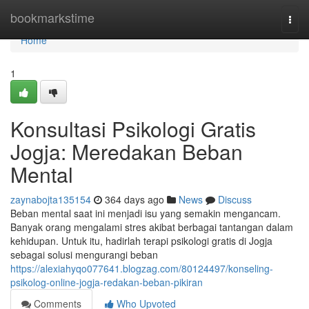
Home
bookmarkstime
Togg
navi
Home
1
Konsultasi Psikologi Gratis
Jogja: Meredakan Beban
Mental
zaynabojta135154
364 days ago
News
Discuss
Beban mental saat ini menjadi isu yang semakin mengancam.
Banyak orang mengalami stres akibat berbagai tantangan dalam
kehidupan. Untuk itu, hadirlah terapi psikologi gratis di Jogja
sebagai solusi mengurangi beban
https://alexiahyqo077641.blogzag.com/80124497/konseling-
psikolog-online-jogja-redakan-beban-pikiran
Comments
Who Upvoted