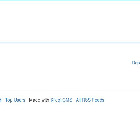
Rep
d
|
Top Users
| Made with
Kliqqi CMS
|
All RSS Feeds