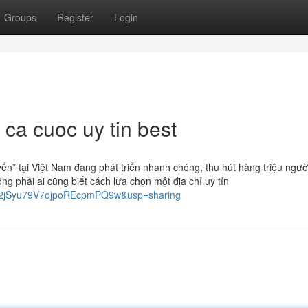
Groups
Register
Login
ca cuoc uy tin best
ến* tại Việt Nam đang phát triển nhanh chóng, thu hút hàng triệu ngườ
g phải ai cũng biết cách lựa chọn một địa chỉ uy tín
Iix2jSyu79V7ojpoREcpmPQ9w&usp=sharing