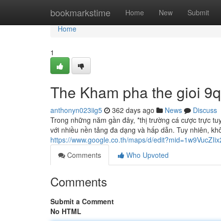
Home
bookmarkstime
Home
New
Submit
Home
1
The Kham pha the gioi 9q 
anthonyn023iig5
362 days ago
News
Discuss
Trong những năm gần đây, *thị trường cá cược trực tuy
với nhiều nền tảng đa dạng và hấp dẫn. Tuy nhiên, khôn
https://www.google.co.th/maps/d/edit?mid=1w9VucZ
Comments
Who Upvoted
Comments
Submit a Comment
No HTML