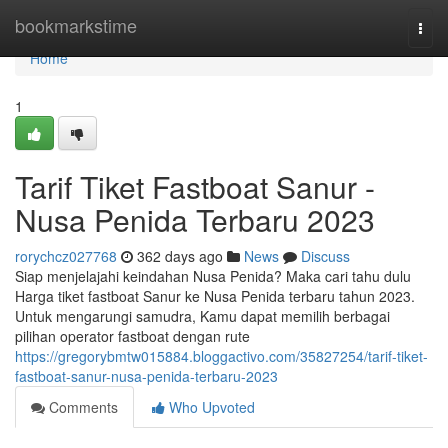
Home
bookmarkstime
Togg
navi
Home
1
Tarif Tiket Fastboat Sanur -
Nusa Penida Terbaru 2023
rorychcz027768
362 days ago
News
Discuss
Siap menjelajahi keindahan Nusa Penida? Maka cari tahu dulu
Harga tiket fastboat Sanur ke Nusa Penida terbaru tahun 2023.
Untuk mengarungi samudra, Kamu dapat memilih berbagai
pilihan operator fastboat dengan rute
https://gregorybmtw015884.bloggactivo.com/35827254/tarif-tiket-
fastboat-sanur-nusa-penida-terbaru-2023
Comments
Who Upvoted