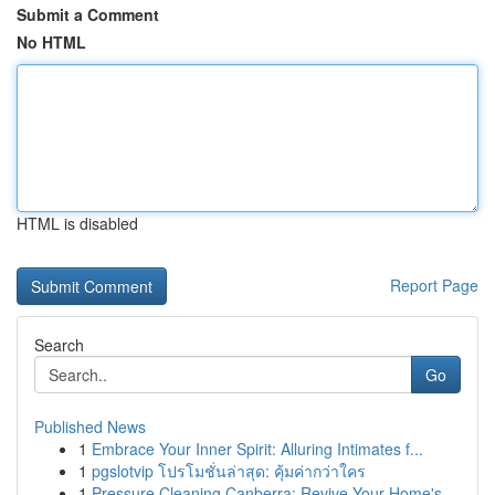
Submit a Comment
No HTML
HTML is disabled
Report Page
Search
Go
Published News
1
Embrace Your Inner Spirit: Alluring Intimates f...
1
pgslotvip โปรโมชั่นล่าสุด: คุ้มค่ากว่าใคร
1
Pressure Cleaning Canberra: Revive Your Home's ...