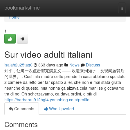
Home
bookmarkstime
Togg
navi
Home
1
Sur video adulti italiani
isaiah2u25tag6
363 days ago
News
Discuss
知乎，让每一次点击都充满意义 —— 欢迎来到知乎，发现问题背后
的世界。 . Cosi mia madre cette prende in casa abbiamo spostato
2 camere da letto per far spazio a lei, che non e mai stata grata
neanche di questo, mia nonna ça alzava cela mani se giocavamo
tra di noi Oh scherzavamo, ça dava ordini, e più di
https://barbaran912hgf4.yomoblog.com/profile
Comments
Who Upvoted
Comments