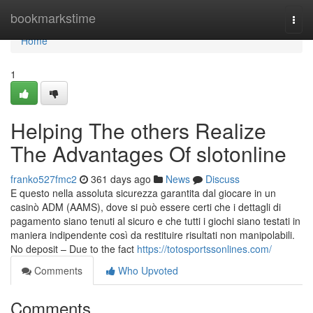
Home
bookmarkstime
Togg
navi
Home
1
Helping The others Realize
The Advantages Of slotonline
franko527fmc2
361 days ago
News
Discuss
E questo nella assoluta sicurezza garantita dal giocare in un
casinò ADM (AAMS), dove si può essere certi che i dettagli di
pagamento siano tenuti al sicuro e che tutti i giochi siano testati in
maniera indipendente così da restituire risultati non manipolabili.
No deposit – Due to the fact
https://totosportssonlines.com/
Comments
Who Upvoted
Comments