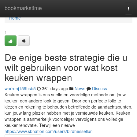
Home
bookmarkstime
Togg
navi
Home
1
De enige beste strategie die u
wilt gebruiken voor wat kost
keuken wrappen
warrenj159hsb5
361 days ago
News
Discuss
Keuken wrappen is ons snelle en voordelige methode om jouw
keuken een andere look te geven. Door een perfecte folie te
kiezen en rekening te behouden betreffende de aandachtspunten,
kun jouw lang plezier hebben met je vernieuwde keuken. Keuken
wrappen is aanmerkelijk voordeliger vervolgens ons volledige
keukenrenovatie. Terwijl een nieuwe
https://www.sbnation.com/users/birdhessellun