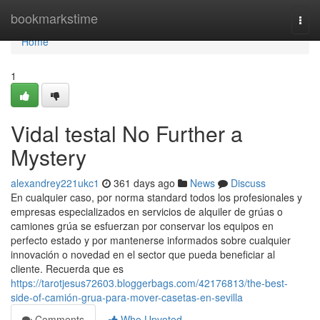
Home
bookmarkstime
Togg
navi
Home
1
Vidal testal No Further a
Mystery
alexandrey221ukc1
361 days ago
News
Discuss
En cualquier caso, por norma standard todos los profesionales y
empresas especializados en servicios de alquiler de grúas o
camiones grúa se esfuerzan por conservar los equipos en
perfecto estado y por mantenerse informados sobre cualquier
innovación o novedad en el sector que pueda beneficiar al
cliente. Recuerda que es
https://tarotjesus72603.bloggerbags.com/42176813/the-best-
side-of-camión-grua-para-mover-casetas-en-sevilla
Comments
Who Upvoted