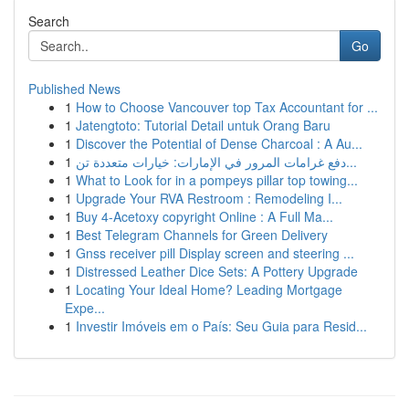
Search
Go
Published News
1
How to Choose Vancouver top Tax Accountant for ...
1
Jatengtoto: Tutorial Detail untuk Orang Baru
1
Discover the Potential of Dense Charcoal : A Au...
1
دفع غرامات المرور في الإمارات: خيارات متعددة تن...
1
What to Look for in a pompeys pillar top towing...
1
Upgrade Your RVA Restroom : Remodeling I...
1
Buy 4-Acetoxy copyright Online : A Full Ma...
1
Best Telegram Channels for Green Delivery
1
Gnss receiver pill Display screen and steering ...
1
Distressed Leather Dice Sets: A Pottery Upgrade
1
Locating Your Ideal Home? Leading Mortgage
Expe...
1
Investir Imóveis em o País: Seu Guia para Resid...