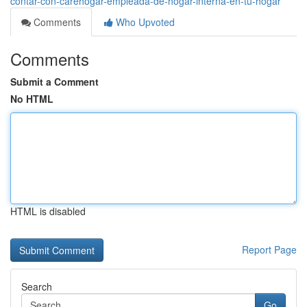
contar-con-carehogar-empleada-de-hogar-interna-en-tu-hogar
Comments
Who Upvoted
Comments
Submit a Comment
No HTML
HTML is disabled
Report Page
Search
Go