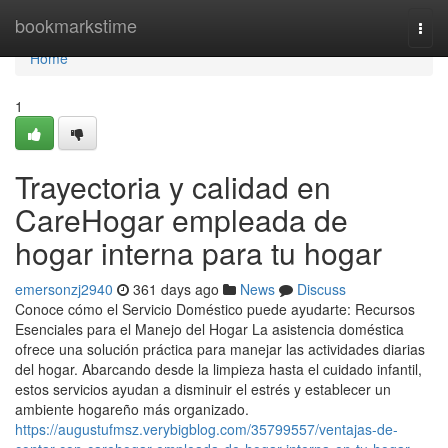
Home
bookmarkstime
Togg
navi
Home
1
Trayectoria y calidad en
CareHogar empleada de
hogar interna para tu hogar
emersonzj2940
361 days ago
News
Discuss
Conoce cómo el Servicio Doméstico puede ayudarte: Recursos
Esenciales para el Manejo del Hogar La asistencia doméstica
ofrece una solución práctica para manejar las actividades diarias
del hogar. Abarcando desde la limpieza hasta el cuidado infantil,
estos servicios ayudan a disminuir el estrés y establecer un
ambiente hogareño más organizado.
https://augustufmsz.verybigblog.com/35799557/ventajas-de-