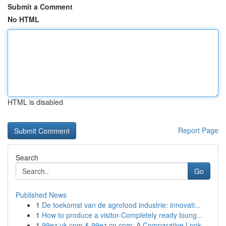
Submit a Comment
No HTML
HTML is disabled
Report Page
Search
Go
Published News
1
De toekomst van de agrofood industrie: innovati...
1
How to produce a visitor-Completely ready loung...
1
99ez.uk.com & 99ez.cn.com: A Comparative Look