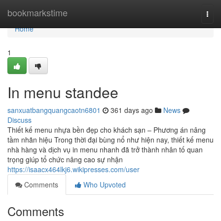
Home
bookmarkstime
Togg
navi
Home
1
In menu standee
sanxuatbangquangcaotn6801
361 days ago
News
Discuss
Thiết kế menu nhựa bền đẹp cho khách sạn – Phương án nâng
tầm nhãn hiệu Trong thời đại bùng nổ như hiện nay, thiết kế menu
nhà hàng và dịch vụ in menu nhanh đã trở thành nhân tố quan
trọng giúp tổ chức nâng cao sự nhận
https://isaacx464lkj6.wikipresses.com/user
Comments
Who Upvoted
Comments