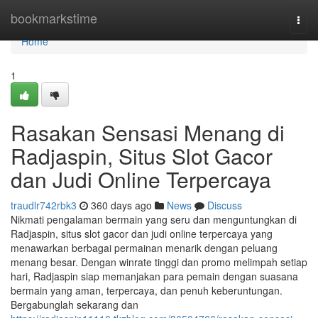
Home
bookmarkstime
Togg
navi
Home
1
Rasakan Sensasi Menang di
Radjaspin, Situs Slot Gacor
dan Judi Online Terpercaya
traudlr742rbk3
360 days ago
News
Discuss
Nikmati pengalaman bermain yang seru dan menguntungkan di
Radjaspin, situs slot gacor dan judi online terpercaya yang
menawarkan berbagai permainan menarik dengan peluang
menang besar. Dengan winrate tinggi dan promo melimpah setiap
hari, Radjaspin siap memanjakan para pemain dengan suasana
bermain yang aman, terpercaya, dan penuh keberuntungan.
Bergabunglah sekarang dan