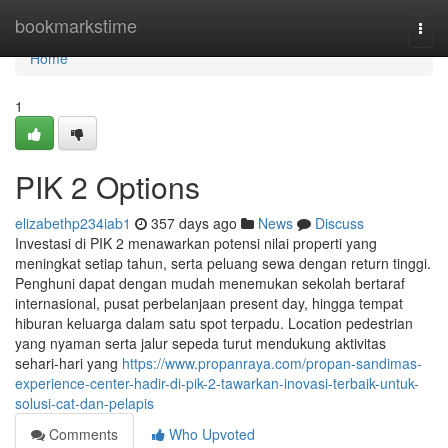
Home
bookmarkstime
Togg
navi
Home
1
PIK 2 Options
elizabethp234iab1
357 days ago
News
Discuss
Investasi di PIK 2 menawarkan potensi nilai properti yang
meningkat setiap tahun, serta peluang sewa dengan return tinggi.
Penghuni dapat dengan mudah menemukan sekolah bertaraf
internasional, pusat perbelanjaan present day, hingga tempat
hiburan keluarga dalam satu spot terpadu. Location pedestrian
yang nyaman serta jalur sepeda turut mendukung aktivitas
sehari-hari yang
https://www.propanraya.com/propan-sandimas-
experience-center-hadir-di-pik-2-tawarkan-inovasi-terbaik-untuk-
solusi-cat-dan-pelapis
Comments
Who Upvoted