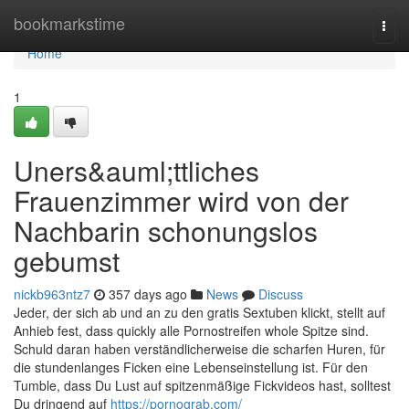
Home
bookmarkstime
Togg
navi
Home
1
Uners&auml;ttliches
Frauenzimmer wird von der
Nachbarin schonungslos
gebumst
nickb963ntz7
357 days ago
News
Discuss
Jeder, der sich ab und an zu den gratis Sextuben klickt, stellt auf
Anhieb fest, dass quickly alle Pornostreifen whole Spitze sind.
Schuld daran haben verständlicherweise die scharfen Huren, für
die stundenlanges Ficken eine Lebenseinstellung ist. Für den
Tumble, dass Du Lust auf spitzenmäßige Fickvideos hast, solltest
Du dringend auf
https://pornograb.com/