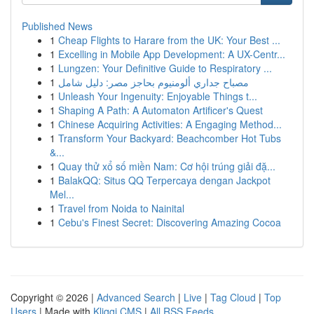
Published News
1
Cheap Flights to Harare from the UK: Your Best ...
1
Excelling in Mobile App Development: A UX-Centr...
1
Lungzen: Your Definitive Guide to Respiratory ...
1
مصباح جداري ألومنيوم بحاجز مصر: دليل شامل
1
Unleash Your Ingenuity: Enjoyable Things t...
1
Shaping A Path: A Automaton Artificer's Quest
1
Chinese Acquiring Activities: A Engaging Method...
1
Transform Your Backyard: Beachcomber Hot Tubs
&...
1
Quay thử xổ số miền Nam: Cơ hội trúng giải đặ...
1
BalakQQ: Situs QQ Terpercaya dengan Jackpot
Mel...
1
Travel from Noida to Nainital
1
Cebu's Finest Secret: Discovering Amazing Cocoa
Copyright © 2026 |
Advanced Search
|
Live
|
Tag Cloud
|
Top
Users
| Made with
Kliqqi CMS
|
All RSS Feeds