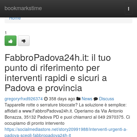
Home
bookmarkstime
Togg
navi
Home
1
FabbroPadova24h.it: il tuo
punto di riferimento per
interventi rapidi e sicuri a
Padova e provincia
gregoryrhxd926374
358 days ago
News
Discuss
Tapparelle rotte o serrature bloccate? La soluzione è semplice:
affidati a www.FabbroPadova24h.it. Operiamo da Via Antonio
Bonazza, 35132 Padova PD e puoi chiamarci al 049 2970375. Ci
occupiamo di pronto intervento
https://socialmediastore.net/story20991988/interventi-urgenti-a-
padova-scegli-fabbropadova24h-it