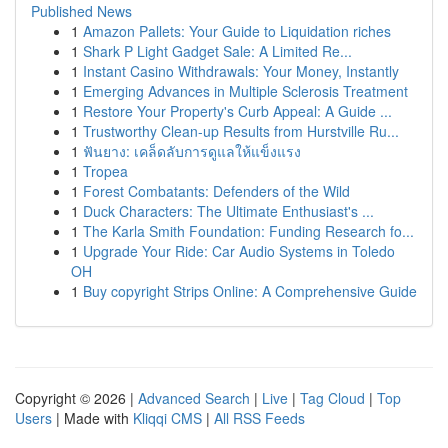
Published News
1
Amazon Pallets: Your Guide to Liquidation riches
1
Shark P Light Gadget Sale: A Limited Re...
1
Instant Casino Withdrawals: Your Money, Instantly
1
Emerging Advances in Multiple Sclerosis Treatment
1
Restore Your Property's Curb Appeal: A Guide ...
1
Trustworthy Clean-up Results from Hurstville Ru...
1
ฟันยาง: เคล็ดลับการดูแลให้แข็งแรง
1
Tropea
1
Forest Combatants: Defenders of the Wild
1
Duck Characters: The Ultimate Enthusiast's ...
1
The Karla Smith Foundation: Funding Research fo...
1
Upgrade Your Ride: Car Audio Systems in Toledo
OH
1
Buy copyright Strips Online: A Comprehensive Guide
Copyright © 2026 |
Advanced Search
|
Live
|
Tag Cloud
|
Top
Users
| Made with
Kliqqi CMS
|
All RSS Feeds