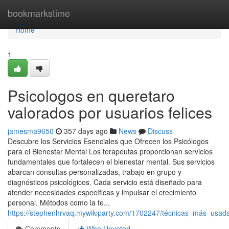
Home
bookmarkstime
Home
1
Psicologos en queretaro
valorados por usuarios felices
jamesma9650
357 days ago
News
Discuss
Descubre los Servicios Esenciales que Ofrecen los Psicólogos
para el Bienestar Mental Los terapeutas proporcionan servicios
fundamentales que fortalecen el bienestar mental. Sus servicios
abarcan consultas personalizadas, trabajo en grupo y
diagnósticos psicológicos. Cada servicio está diseñado para
atender necesidades específicas y impulsar el crecimiento
personal. Métodos como la te...
https://stephenhrvaq.mywikiparty.com/1702247/técnicas_más_usa
Comments
Who Upvoted