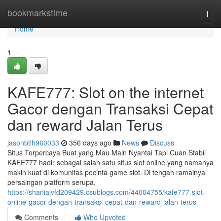
Home
bookmarkstime
Togg
navi
Home
1
KAFE777: Slot on the internet
Gacor dengan Transaksi Cepat
dan reward Jalan Terus
jasonbtlh960033
356 days ago
News
Discuss
Situs Terpercaya Buat yang Mau Main Nyantai Tapi Cuan Stabil
KAFE777 hadir sebagai salah satu situs slot online yang namanya
makin kuat di komunitas pecinta game slot. Di tengah ramainya
persaingan platform serupa,
https://shaniajvfd209429.csublogs.com/44004755/kafe777-slot-
online-gacor-dengan-transaksi-cepat-dan-reward-jalan-terus
Comments
Who Upvoted